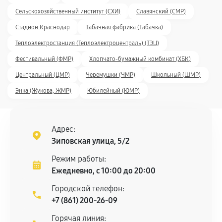
Сельскохозяйственный институт (СХИ)
Славянский (СМР)
Стадион Краснодар
Табачная фабрика (Табачка)
Теплоэлектростанция (Теплоэлектроцентраль) (ТЭЦ)
Фестивальный (ФМР)
Хлопчато-бумажный комбинат (ХБК)
Центральный (ЦМР)
Черемушки (ЧМР)
Школьный (ШМР)
Энка (Жукова, ЖМР)
Юбилейный (ЮМР)
Адрес:
Зиповская улица, 5/2
Режим работы:
Ежедневно, с 10:00 до 20:00
Городской телефон:
+7 (861) 200-26-09
Горячая линия: