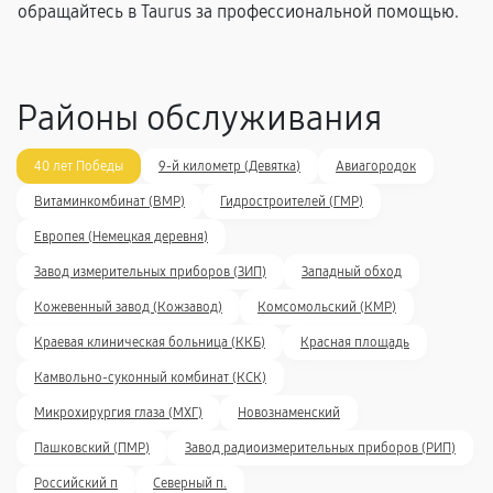
обращайтесь в Taurus за профессиональной помощью.
Районы обслуживания
40 лет Победы
9-й километр (Девятка)
Авиагородок
Витаминкомбинат (ВМР)
Гидростроителей (ГМР)
Европея (Немецкая деревня)
Завод измерительных приборов (ЗИП)
Западный обход
Кожевенный завод (Кожзавод)
Комсомольский (КМР)
Краевая клиническая больница (ККБ)
Красная площадь
Камвольно-суконный комбинат (КСК)
Микрохирургия глаза (МХГ)
Новознаменский
Пашковский (ПМР)
Завод радиоизмерительных приборов (РИП)
Российский п
Северный п.